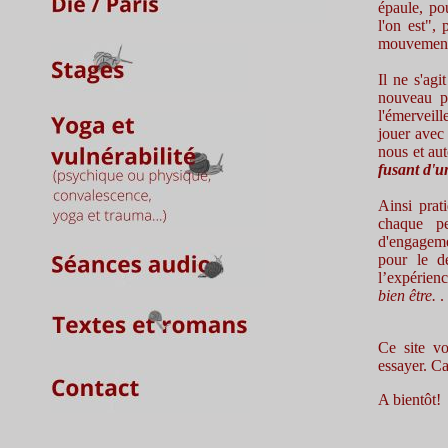
épaule, p
l'on est",
mouvement,
Il ne s'ag
nouveau pr
l'émerveil
jouer avec 
nous et au
fusant d'u
Ainsi prat
chaque pe
d'engageme
pour le d
l’expérienc
bien être.
.
Ce site vo
essayer. Ca
A bientôt!