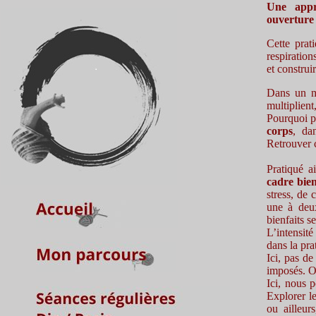
Une appr
ouverture 
Cette prat
respiration
et construi
Dans un mo
multiplien
Pourquoi pa
corps
, da
Retrouver c
Pratiqué a
cadre bien
stress, de 
une à deux
bienfaits s
L’intensité
dans la pra
Ici, pas de
imposés. On
Ici, nous 
Explorer l
ou ailleur