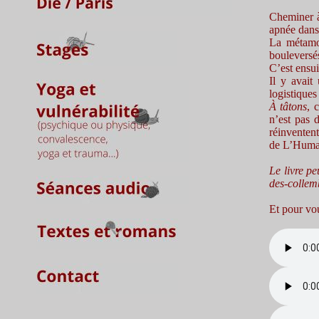
Cheminer à
apnée dans
La métamor
bouleversé
C’est ensui
Il y avait
logistiques
À tâtons
, 
n’est pas d
réinventen
de L’Human
Le livre p
des-collemb
Et pour vou