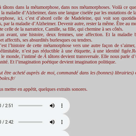
 tâtons dans la métamorphose, dans nos métamorphoses. Voilà ce que
 la maladie d’Alzheimer, dans une langue ciselée par les mutations de 
phose, ici, c’est d’abord celle de Madeleine, qui voit son quotidi
s, par la maladie d’Alzheimer. Devenir autre, rester la même. Être au m
te celle de la narratrice, Camille, sa fille, qui chemine à ses côtés.
 un avant, une histoire, deux femmes, une affection. Et la maladie b
 et affectifs, ses absurdités burlesques ou tendres.
c’est l’histoire de cette métamorphose vers une autre façon de s’aime
élimitable, n’est pas réductible à une étiquette, à une identité figée.R
t le monde, l’intimé de
À tâtons
devient transversale. Elle nous parle 
ité. Et l’imagination poétique devient imagination politique.
eut être acheté auprès de moi, commandé dans les (bonnes) librairies) o
oles.fr/
s mettre en appétit, quelques extraits sonores.