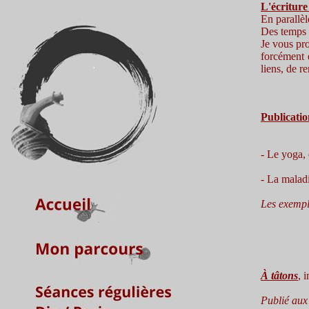
L'écriture
En parallèl
Des temps p
Je vous pro
forcément e
liens, de r
Publicati
- Le yoga, 
- La malad
Les exempl
À tâtons
, 
Publié aux