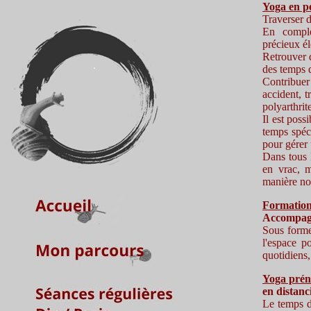
Yoga en pé
Traverser d
En complé
précieux él
Retrouver 
des temps d
Contribuer
accident, 
polyarthrit
Il est poss
temps spéc
pour gérer 
Dans tous 
en vrac, m
manière no
Formation 
Accompagn
Sous forme 
l'espace p
quotidiens
Yoga préna
en distanc
Le temps de